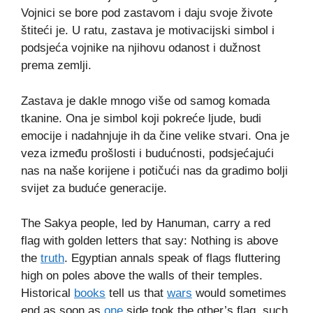
Vojnici se bore pod zastavom i daju svoje živote
štiteći je. U ratu, zastava je motivacijski simbol i
podsjeća vojnike na njihovu odanost i dužnost
prema zemlji.
Zastava je dakle mnogo više od samog komada
tkanine. Ona je simbol koji pokreće ljude, budi
emocije i nadahnjuje ih da čine velike stvari. Ona je
veza između prošlosti i budućnosti, podsjećajući
nas na naše korijene i potičući nas da gradimo bolji
svijet za buduće generacije.
The Sakya people, led by Hanuman, carry a red
flag with golden letters that say: Nothing is above
the
truth
. Egyptian annals speak of flags fluttering
high on poles above the walls of their temples.
Historical
books
tell us that
wars
would sometimes
end as soon as
one
side took the other’s flag, such